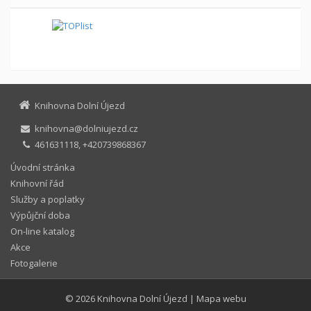
Knihovna Dolní Újezd
knihovna@dolniujezd.cz
461631118, +420739868367
Úvodní stránka
Knihovní řád
Služby a poplatky
Výpůjční doba
On-line katalog
Akce
Fotogalerie
© 2026
Knihovna Dolní Újezd
|
Mapa webu